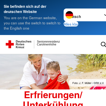
Sie befinden sich auf der
Sprache wechseln zu
deutschen Website
You are on the German website,
you can use the switch to switch to
Alles klar
the English one
Seniorenresidenz
Carolinenhöhe
Foto: J. F. Müller / DRK e.V.
Erfrierungen/
Unterkühlung