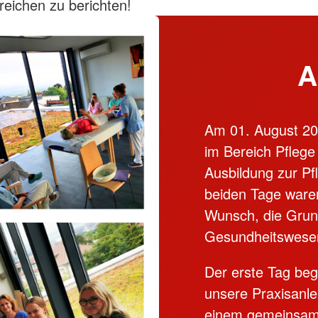
eichen zu berichten!
A
Am 01. August 20
im Bereich Pflege 
Ausbildung zur Pf
beiden Tage ware
Wunsch, die Grund
Gesundheitswesen
Der erste Tag beg
unsere Praxisanl
einem gemeinsam