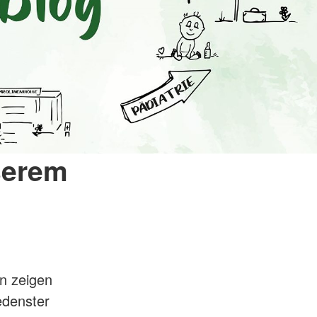
serem
nn zeigen
edenster