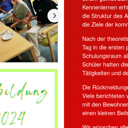
Kennenlernen erhi
die Struktur des
die Ziele der ko
Nach der theoreti
Tag in die ersten
Schulungsraum al
Schüler hatten di
Tätigkeiten und d
Die Rückmeldunge
Viele berichteten 
mit den Bewohner
einen kleinen Beit
Wir wünschen alle