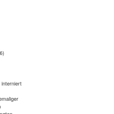
6)
interniert
emaliger
n
ingten