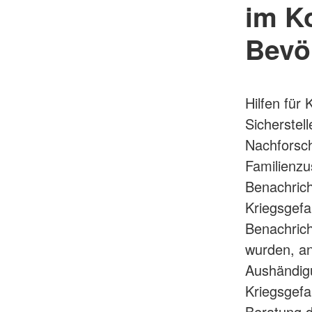
im Ko
Bevö
Hilfen für
Sicherstel
Nachforsch
Familienz
Benachrich
Kriegsgef
Benachrich
wurden, a
Aushändigu
Kriegsgefa
Beratung d