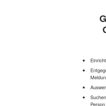
G
Einrich
Entgeg
Meldun
Auswer
Suchen
Person 