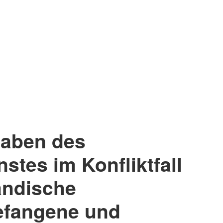
gaben des
stes im Konfliktfall
ändische
efangene und