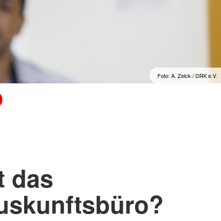
Foto: A. Zelck / DRK e.V.
o
t das
uskunftsbüro?