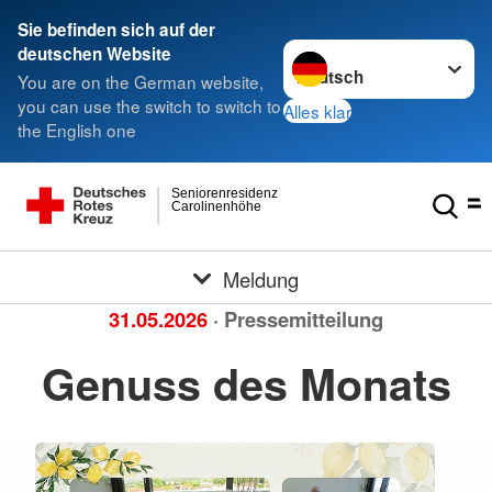
Sie befinden sich auf der
Sprache wechseln zu
deutschen Website
You are on the German website,
you can use the switch to switch to
Alles klar
the English one
Seniorenresidenz
Carolinenhöhe
Meldung
31.05.2026
· Pressemitteilung
Genuss des Monats