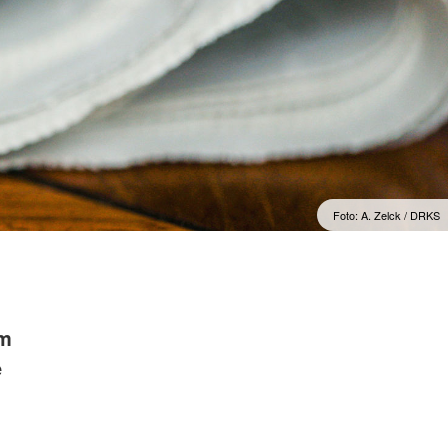
Foto: A. Zelck / DRKS
em
e